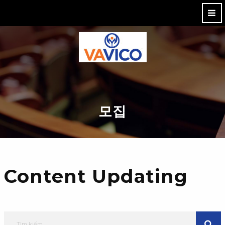
M
모집
Content Updating
Tìm kiếm
TÌM K