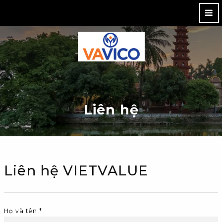
M
Liên hệ
Liên hệ VIETVALUE
Họ và tên *