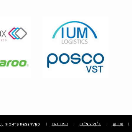
ENGLISH
TIẾNG VIỆT
한국어
ALL RIGHTS RESERVED