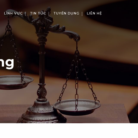
LĨNH VỰC
TIN TỨC
TUYỂN DỤNG
LIÊN HỆ
ng