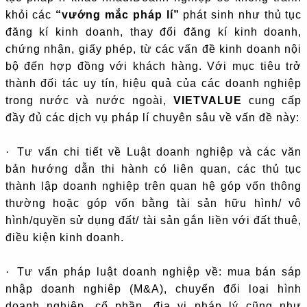
khỏi các
“vướng mắc pháp lí”
phát sinh như thủ tục
đăng kí kinh doanh, thay đổi đăng kí kinh doanh,
chứng nhận, giấy phép, từ các vấn đề kinh doanh nội
bộ đến hợp đồng với khách hàng. Với mục tiêu trở
thành đối tác uy tín, hiệu quả của các doanh nghiệp
trong nước và nước ngoài,
VIETVALUE
cung cấp
đầy đủ các dịch vụ pháp lí chuyên sâu về vấn đề này:
·
Tư vấn chi tiết về Luật doanh nghiệp và các văn
bản hướng dẫn thi hành có liên quan, các thủ tục
thành lập doanh nghiệp trên quan hệ góp vốn thông
thường hoặc góp vốn bằng tài sản hữu hình/ vô
hình/quyền sử dụng đất/ tài sản gắn liền với đất thuê,
điều kiện kinh doanh.
·
Tư vấn pháp luật doanh nghiệp về: mua bán sáp
nhập doanh nghiêp (M&A), chuyển đổi loại hình
doanh nghiệp, cổ phần, địa vị pháp lý cũng như